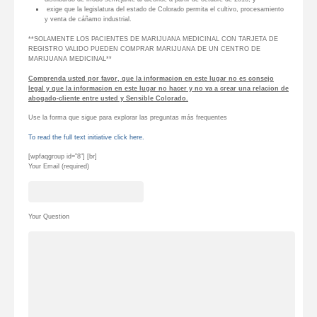
exige que la legislatura del estado de Colorado permita el cultivo, procesamiento
y venta de cáñamo industrial.
**SOLAMENTE LOS PACIENTES DE MARIJUANA MEDICINAL CON TARJETA DE
REGISTRO VALIDO PUEDEN COMPRAR MARIJUANA DE UN CENTRO DE
MARIJUANA MEDICINAL**
Comprenda usted por favor, que la informacion en este lugar no es consejo
legal y que la informacion en este lugar no hacer y no va a crear una relacion de
abogado-cliente entre usted y Sensible Colorado.
Use la forma que sigue para explorar las preguntas más frequentes
To read the full text initiative click here.
[wpfaqgroup id=”8″] [br]
Your Email (required)
Your Question