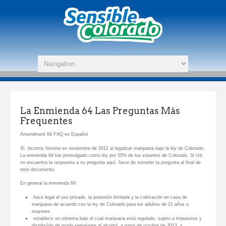
La Enmienda 64 Las Preguntas Más
Frequentes
Amendment 64 FAQ en Español
Sí, hicimos historia en noviembre de 2012 al legalizar marijuana bajo la ley de Colorado.
La enmienda 64 fue promulgado como ley por 55% de los votantes de Colorado. Si Ud.
no encuentra la respuesta a su pregunta aquí, favor de someter la pregunta al final de
este documento.
En general la enmienda 64:
hace legal el uso privado, la posesión limitada y la cultivación en casa de
marijuana de acuerdo con la ley de Colorado para los adultos de 21 años o
mayores.
establece un sistema bajo el cual marijuana está regulado, sujeto a impuestos y
distribuído de modo semejante al alcohol, a partir de octubre de 2013, y