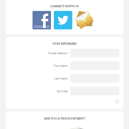
CONNECT WITH US
STAY INFORMED
E-mail Address* :
First Name :
Last Name :
Zip Code :
ARE YOU A PROUD PATIENT?